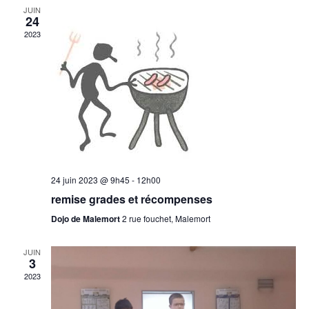
JUIN
24
2023
24 juin 2023 @ 9h45
-
12h00
remise grades et récompenses
Dojo de Malemort
2 rue fouchet, Malemort
JUIN
3
2023