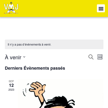
Il n’y a pas d’évènements à venir.
À venir
Reche
Na
Recherche
Liste
Sélectionnez
de
et
une
Derniers Évènements passés
date.
vu
navig
Év
SEP
de
12
2023
vues
Évène